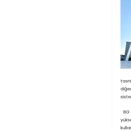
tasn
diğe
siste
BG M
yüks
kulla