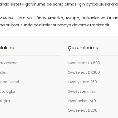
nda estetik görünüme de sahip olması için ayrıca uluslarara
AKİNA Orta ve Güney Amerika, Avrupa, Balkanlar ve Ortado
naları konusunda çözümler sunmaya devam etmektedir.
Makina
Çözümlerimiz
akkımızda
OvoSelect DX600
aleri
OvoSelect DX300
ideo Galeri
OvoSystem 250
ataloglar
OvoSystem 125
letişim
OvoPacker P40
OvoSelect D200