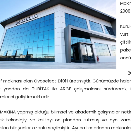
Maki
2008 
Kuru
yurt
çiftl
pake
öncü
2010
if makinası olan Ovoselect D101’i üretmiştir. Günümüzde hal
r yandan da TÜBİTAK ile ARGE çalışmalarını sürdürerek, i
mlerini geliştirmektedir.
AKINA yapmış olduğu bilimsel ve akademik çalışmalar neti
ek teknolojiyi ve kaliteyi ön plandan tutmuş ve aynı za
nılan bileşenler özenle seçilmiştir. Ayrıca tasarlanan makinala