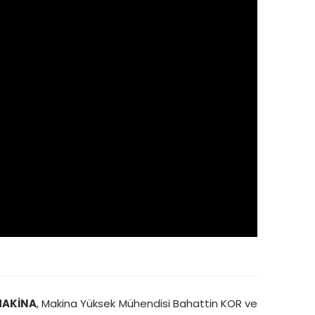
MAKİNA
, Makina Yüksek Mühendisi Bahattin KOR ve