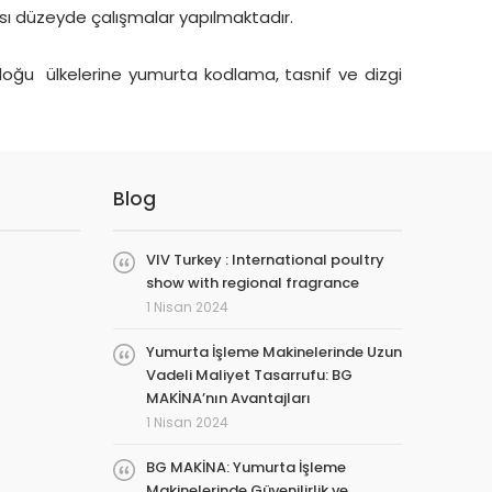
sı düzeyde çalışmalar yapılmaktadır.
ğu ülkelerine yumurta kodlama, tasnif ve dizgi
Blog
VIV Turkey : International poultry
show with regional fragrance
1 Nisan 2024
Yumurta İşleme Makinelerinde Uzun
Vadeli Maliyet Tasarrufu: BG
MAKİNA’nın Avantajları
1 Nisan 2024
BG MAKİNA: Yumurta İşleme
Makinelerinde Güvenilirlik ve