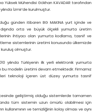
na Yüksek Mühendisi Gökhan KAVADAR tarafından
yılında İzmir’de kurulmuştur.
lduğu günden itibaren BG MAKINA yurt içinde ve
 dışında orta ve büyük ölçekli yumurta üretim
iklerinin ihtiyacı olan yumurta kodlama, tasnif ve
tleme sistemlerinin üretimi konusunda ülkemizde
 kuruluş olmuştur.
 yılında Türkiyenin ilk yerli elektronik yumurta
en bu modelin üretimi devam etmektedir. Firmamız
leri teknoloji içeren üst düzey yumurta tasnif
cesinde geliştirmiş olduğu sistemlerde tamamen
manda tüm sistemin uzun ömürlü olabilmesi için
rın kullanımının ve temizliğinin kolay olması ve aynı