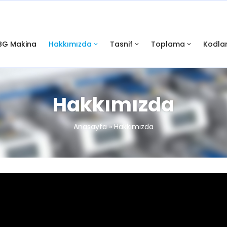
BG Makina
Hakkımızda
Tasnif
Toplama
Kodl
Hakkımızda
Anasayfa
»
Hakkımızda