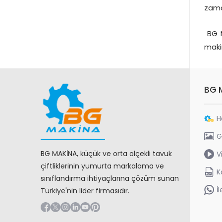
zama
BG M
maki
BG 
H
G
BG MAKİNA, küçük ve orta ölçekli tavuk
V
çiftliklerinin yumurta markalama ve
K
sınıflandırma ihtiyaçlarına çözüm sunan
İ
Türkiye'nin lider firmasıdır.