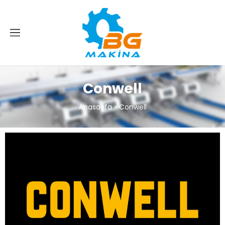
Conwell
Anasayfa
»
Conwell