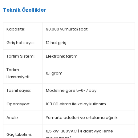
Teknik Özellikler
Kapasite:
90.000 yumurta/saat
Giriş hat sayısı:
12 hat giriş
Tartım Sistemi:
Elektronik tartım
Tartım
0,1 gram
Hassasiyeti:
Tasnif sayısı:
Modeline göre 5-6-7 boy
Operasyon:
10″LCD ekran ile kolay kullanım
Analiz:
Yumurta adetleri ve ortalama ağırlık
6,5 kW 380VAC (4 adet viyolleme
Güç tüketimi: