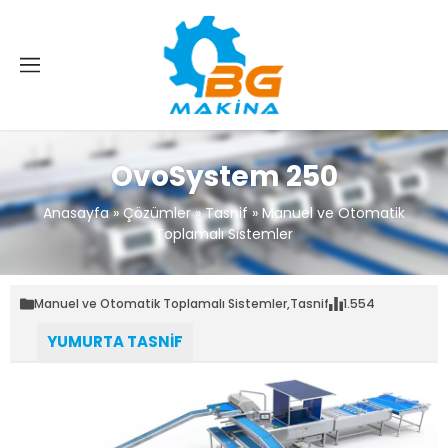
OvoSystem 250
Anasayfa
»
Çözümler
»
Tasnif
»
Manuel ve Otomatik
Toplamalı Sistemler
Manuel ve Otomatik Toplamalı Sistemler
,
Tasnif
1.554
YUMURTA TASNİF