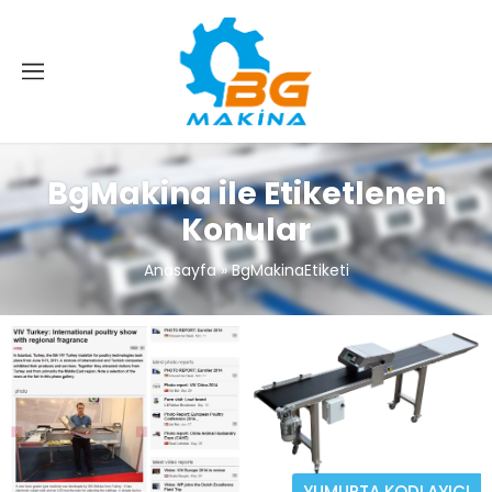
BgMakina ile Etiketlenen
Konular
Anasayfa
»
BgMakinaEtiketi
YUMURTA KODLAYICI