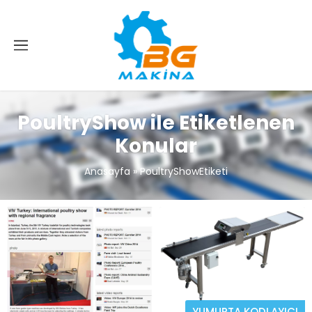
PoultryShow ile Etiketlenen
Konular
Anasayfa
»
PoultryShowEtiketi
YUMURTA KODLAYICI